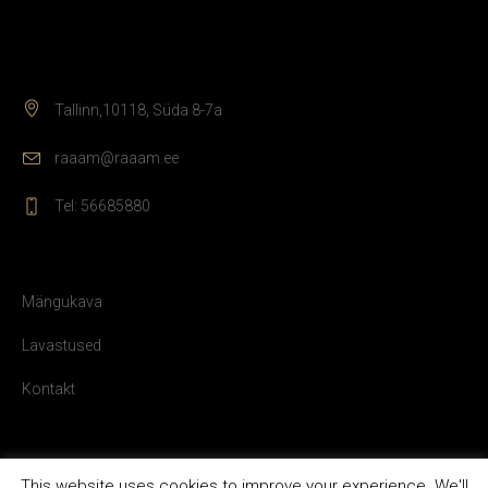
Tallinn,10118, Süda 8-7a
raaam@raaam.ee
Tel: 56685880
Mängukava
Lavastused
Kontakt
This website uses cookies to improve your experience. We'll