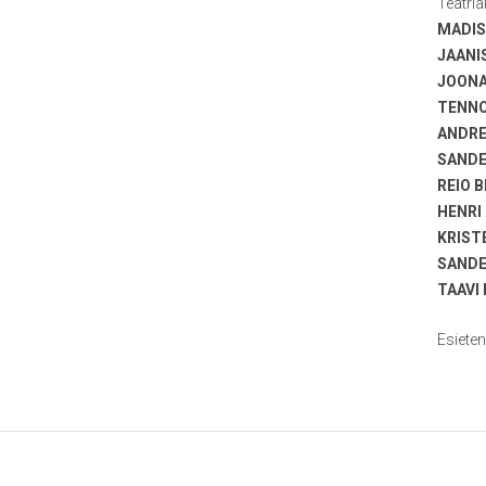
Teatri
MADIS
JAANI
JOONA
TENN
ANDRE
SANDE
REIO 
HENRI
KRIST
SANDE
TAAVI
Esieten