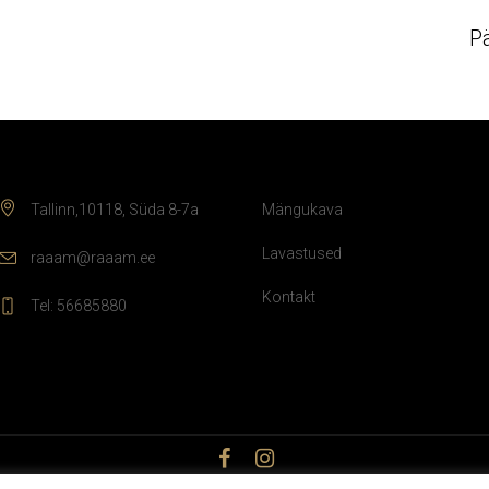
P
Tallinn,10118, Süda 8-7a
Mängukava
Lavastused
raaam@raaam.ee
Kontakt
Tel: 56685880