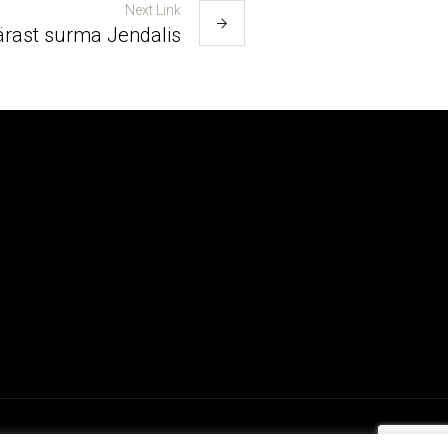
Next Link
ärast surma Jendalis