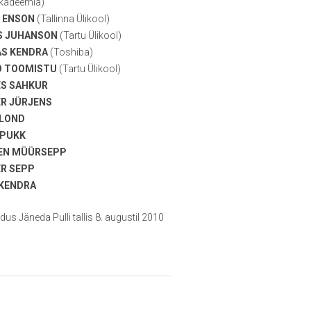
akadeemia)
 ENSON
(Tallinna Ülikool)
S JUHANSON
(Tartu Ülikool)
S KENDRA
(Toshiba)
O TOOMISTU
(Tartu Ülikool)
S SAHKUR
R JÜRJENS
BLOND
 PUKK
EN MÜÜRSEPP
R SEPP
 KENDRA
dus Jäneda Pulli tallis 8. augustil 2010