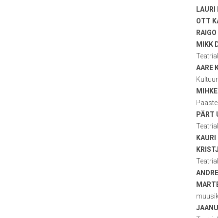
LAURI
OTT K
RAIGO
MIKK 
Teatri
AARE 
Kultuu
MIHKE
Pääste
PÄRT 
Teatri
KAURI
KRIST
Teatri
ANDRE
MARTE
muusik
JAANU