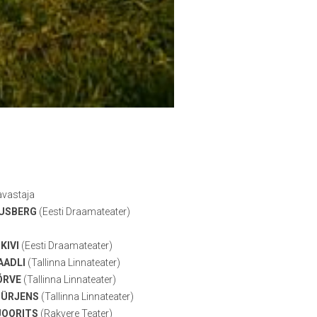
avastaja
USBERG
(Eesti Draamateater)
KIVI
(Eesti Draamateater)
AADLI
(Tallinna Linnateater)
ÕRVE
(Tallinna Linnateater)
JÜRJENS
(Tallinna Linnateater)
JOORITS
(Rakvere Teater)