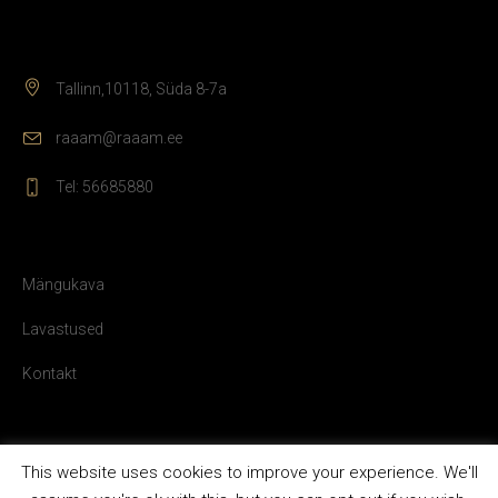
Tallinn,10118, Süda 8-7a
raaam@raaam.ee
Tel: 56685880
Mängukava
Lavastused
Kontakt
This website uses cookies to improve your experience. We'll