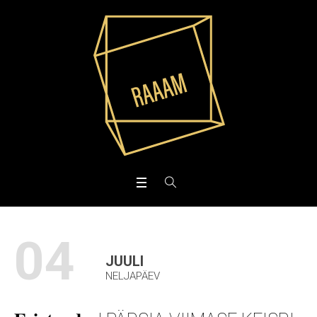
04
JUULI
NELJAPÄEV