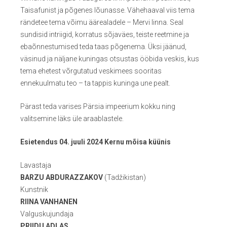
Taisafunist ja põgenes lõunasse. Vähehaaval viis tema
rändetee tema võimu äärealadele – Mervi linna. Seal
sundisid intriigid, korratus sõjaväes, teiste reetmine ja
ebaõnnestumised teda taas põgenema. Üksi jäänud,
väsinud ja näljane kuningas otsustas ööbida veskis, kus
tema ehetest võrgutatud veskimees sooritas
ennekuulmatu teo – ta tappis kuninga une pealt.
Pärast teda varises Pärsia impeerium kokku ning
valitsemine läks üle araablastele.
Esietendus 04. juuli 2024 Kernu mõisa küünis
Lavastaja
BARZU ABDURAZZAKOV
(Tadžikistan)
Kunstnik
RIINA VANHANEN
Valguskujundaja
PRIIDU ADLAS