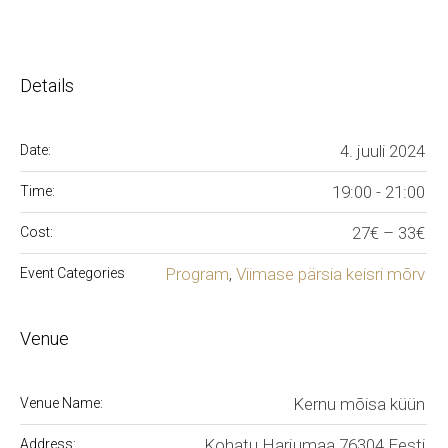
Details
4. juuli 2024
Date:
19:00 - 21:00
Time:
27€ – 33€
Cost:
Program
,
Viimase pärsia keisri mõrv
Event Categories
Venue
Kernu mõisa küün
Venue Name:
Kohatu
Harjumaa
76304
Eesti
Address: