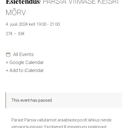
𝐄𝐬𝐢𝐞𝐭𝐞𝐧𝐝𝐮𝐬! PÄRSIA VIIMASE KEISRI
MÕRV
4. juuli 2024 kell 19:00
-
21:00
27€ – 33€
All Events
+ Google Calendar
+ Add to iCalendar
This event has passed.
Pärast Pärsia vallutamist araablaste poolt lahkus nende
viimane kuningas Yazdgered III impeeriumi pealinnast,